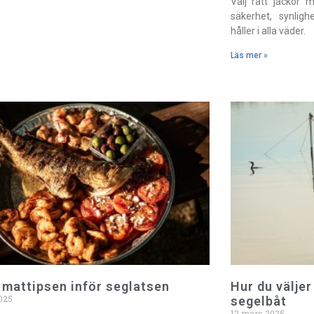
Välj rätt jackor 
säkerhet, synligh
håller i alla väder.
Läs mer »
 mattipsen inför seglatsen
Hur du väljer
2025
segelbåt
12 mars 2025