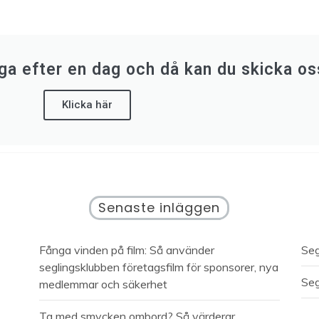
Klicka här
a efter en dag och då kan du skicka oss
Klicka här
Senaste inläggen
Fånga vinden på film: Så använder
Seg
seglingsklubben företagsfilm för sponsorer, nya
Seg
medlemmar och säkerhet
Ta med smycken ombord? Så värderar,