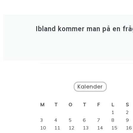
Ibland kommer man på en fråg
Kalender
M
T
O
T
F
L
S
1
2
3
4
5
6
7
8
9
10
11
12
13
14
15
16