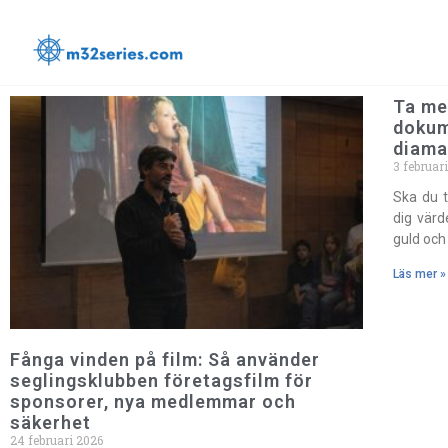
M32ser
M32series.com
Ta me
dokum
diama
3 februar
Ska du 
dig värd
guld och
Läs mer »
Fånga vinden på film: Så använder
seglingsklubben företagsfilm för
sponsorer, nya medlemmar och
säkerhet
24 februari 2026