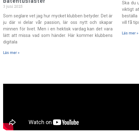
båtentusiaster
Ska du u
3 juni 2025
viktigt 
Som seglare vet jag hur mycket klubben betyder. Det är
beställa
ju där vi delar vår passion, lär oss nytt och skapar
vill få 
minnen för livet. Men i en hektisk vardag kan det vara
Läs mer »
lätt att missa vad som händer. Här kommer klubbens
digitala
Läs mer »