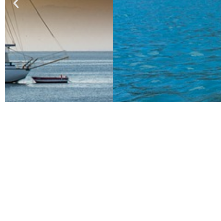
Vikten av 
Nu under våren kan vädret
det mycket viktigt a
prognosen och det gör 