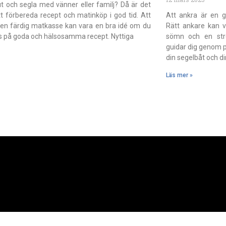
t och segla med vänner eller familj? Då är det
att förbereda recept och matinköp i god tid. Att
Att ankra är en g
 en färdig matkasse kan vara en bra idé om du
Rätt ankare kan v
tips på goda och hälsosamma recept. Nyttiga
sömn och en stres
guidar dig genom pr
din segelbåt och d
Läs mer »