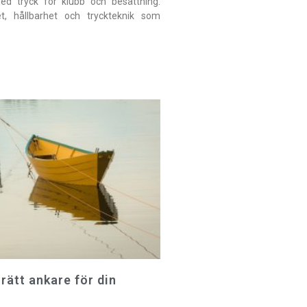
med tryck för klubb och besättning:
et, hållbarhet och tryckteknik som
 rätt ankare för din