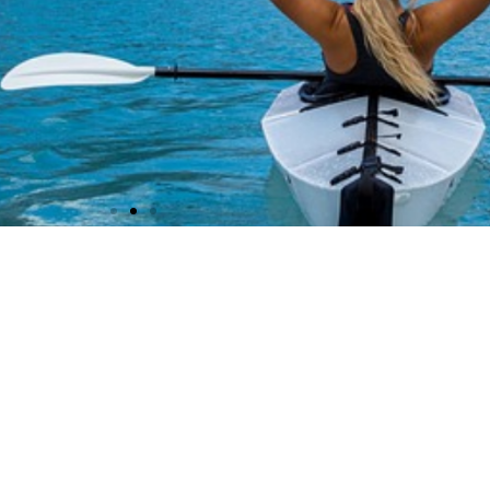
att titta på väderprognosen
 slå om fort och utan att större förvarning. Därför 
tt innan du börjar din seglats har tittat på väder
de enklast här då det är en av de bästa sidorna för
uppdaterad in formation.