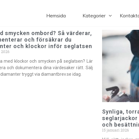
ies.co
Hemsida
Kategorier
Kontakt
d smycken ombord? Så värderar,
enterar och försäkrar du
nter och klockor inför seglatsen
i 2026
ta med klockor och smycken på seglatsen? Lär
era och dokumentera dina värdesaker rätt. Sälj
 diamanter tryggt via diamantbrev.se idag.
Synliga, torr
seglarjackor
och besättni
15 januari 2026