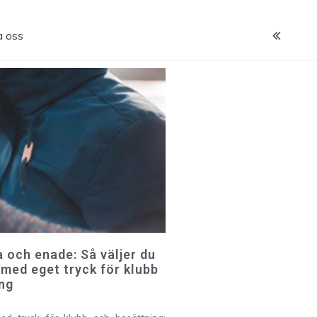
m
a oss
a och enade: Så väljer du
 med eget tryck för klubb
ng