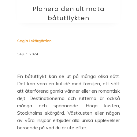
Planera den ultimata
båtutflykten
M32series.com
Segla i skärgården
14 juni 2024
En båtutflykt kan se ut på många olika sätt.
Det kan vara en kul idé med familjen, ett sätt
att återförena gamla vänner eller en romantisk
dejt. Destinationerna och rutterna är också
många och spännande. Höga kusten,
Stockholms skärgård, Västkusten eller någon
av våra insjöar erbjuder alla unika upplevelser
beroende på vad du är ute efter.