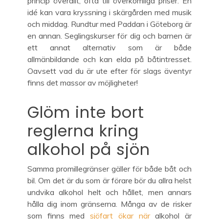
princip överallt, ofta till överkomliga priser. En
idé kan vara kryssning i skärgården med musik
och middag. Rundtur med Paddan i Göteborg är
en annan. Seglingskurser för dig och barnen är
ett annat alternativ som är både
allmänbildande och kan elda på båtintresset.
Oavsett vad du är ute efter för slags äventyr
finns det massor av möjligheter!
Glöm inte bort
reglerna kring
alkohol på sjön
Samma promillegränser gäller för både båt och
bil. Om det är du som är förare bör du allra helst
undvika alkohol helt och hållet, men annars
hålla dig inom gränserna. Många av de risker
som finns med
sjöfart ökar när
alkohol är