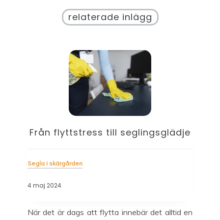
relaterade inlägg
Från flyttstress till seglingsglädje
Segla i skärgården
Segl
4 maj 2024
21 a
r ta
När det är dags att flytta innebär det alltid en
Mån