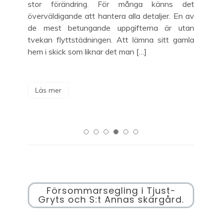
 och
stor förändring. För många känns det
int
till
överväldigande att hantera alla detaljer. En av
pas
t är
de mest betungande uppgifterna är utan
tyc
tvekan flyttstädningen. Att lämna sitt gamla
ti
hem i skick som liknar det man […]
fis
Läs mer
L
Försommarsegling i Tjust-
Gryts och S:t Annas skärgård.