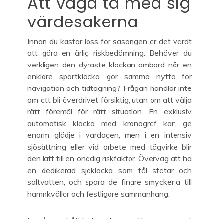
Att våga ta med sig
värdesakerna
M32series.com
Innan du kastar loss för säsongen är det värdt
att göra en ärlig riskbedömning. Behöver du
verkligen den dyraste klockan ombord när en
enklare sportklocka gör samma nytta för
navigation och tidtagning? Frågan handlar inte
om att bli överdrivet försiktig, utan om att välja
rätt föremål för rätt situation. En exklusiv
automatisk klocka med kronograf kan ge
enorm glädje i vardagen, men i en intensiv
sjösättning eller vid arbete med tågvirke blir
den lätt till en onödig riskfaktor. Överväg att ha
en dedikerad sjöklocka som tål stötar och
saltvatten, och spara de finare smyckena till
hamnkvällar och festligare sammanhang.