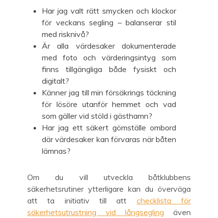
Har jag valt rätt smycken och klockor
för veckans segling – balanserar stil
med risknivå?
Är alla värdesaker dokumenterade
med foto och värderingsintyg som
finns tillgängliga både fysiskt och
digitalt?
Känner jag till min försäkrings täckning
för lösöre utanför hemmet och vad
som gäller vid stöld i gästhamn?
Har jag ett säkert gömställe ombord
där värdesaker kan förvaras när båten
lämnas?
Om du vill utveckla båtklubbens
säkerhetsrutiner ytterligare kan du överväga
att ta initiativ till att
checklista för
säkerhetsutrustning vid långsegling
även