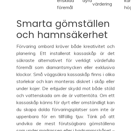
enskilda dyra
ka
värdering
föremål
hö
Smarta gömställen
och hamnsäkerhet
Förvaring ombord kräver både kreativitet och
planering. Ett installerat kassaskåp är det
säkraste alternativet för verkligt värdefulla
föremål som diamantsmycken eller exklusiva
klockor. Små väggsäkra kassaskåp finns i olika
storlekar och kan monteras diskret i skåp eller
under kojer. De erbjuder skydd mot både stöld
och vattenskada om de är vattentäta. Om ett
kassaskåp känns för dyrt eller omständligt kan
du skapa dolda förvaringsplatser som inte är
uppenbara för en tillfällig tjuv. Tänk på att
undvika de mest förutsägbara gömställena
som under madrassen eller i badrummsskåpet –