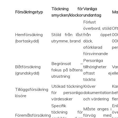
Täckning för
Vanliga
Försäkringstyp
Ma
smycken/klockor
undantag
Förlust
överbord, stöld
Of
Hemförsäkring
Stöld från låst
från öppet
00
(bortaskydd)
utrymme, brand
däck,
00
oförklarad
per
försvinnande
Personliga
Begränsat –
Båtförsäkring
tillhörigheter
Var
fokus på båtens
(grundskydd)
oftast ej
ell
utrustning
täckta
Utökad täckning
Kräver
Ka
Tilläggsförsäkring
för personliga
dokumentation
beh
lösöre
värdesaker
och värdering
fle
Specifik
Enl
Måste anges i
täckning för
öv
Föremålsförsäkring
förväg med