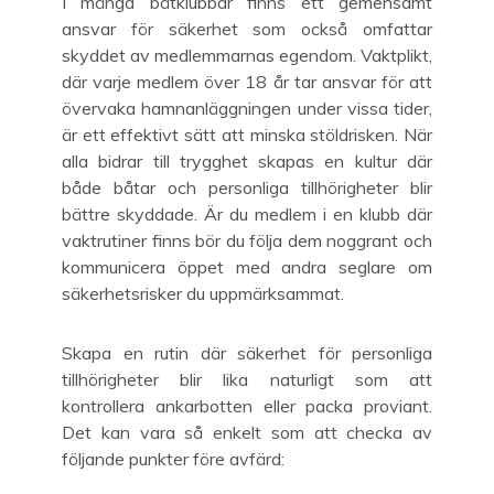
I många båtklubbar finns ett gemensamt
ansvar för säkerhet som också omfattar
skyddet av medlemmarnas egendom. Vaktplikt,
där varje medlem över 18 år tar ansvar för att
övervaka hamnanläggningen under vissa tider,
är ett effektivt sätt att minska stöldrisken. När
alla bidrar till trygghet skapas en kultur där
både båtar och personliga tillhörigheter blir
bättre skyddade. Är du medlem i en klubb där
vaktrutiner finns bör du följa dem noggrant och
kommunicera öppet med andra seglare om
säkerhetsrisker du uppmärksammat.
Skapa en rutin där säkerhet för personliga
tillhörigheter blir lika naturligt som att
kontrollera ankarbotten eller packa proviant.
Det kan vara så enkelt som att checka av
följande punkter före avfärd: