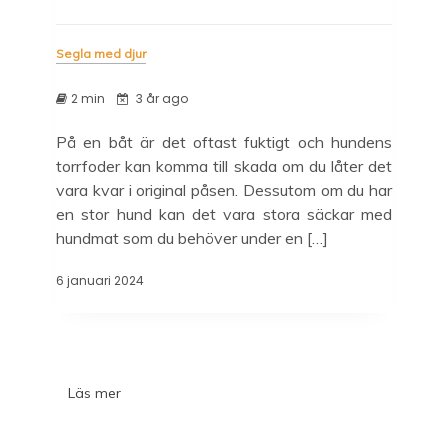
M32series.com
Segla med djur
2 min
3 år ago
På en båt är det oftast fuktigt och hundens
torrfoder kan komma till skada om du låter det
vara kvar i original påsen. Dessutom om du har
en stor hund kan det vara stora säckar med
hundmat som du behöver under en […]
6 januari 2024
Läs mer