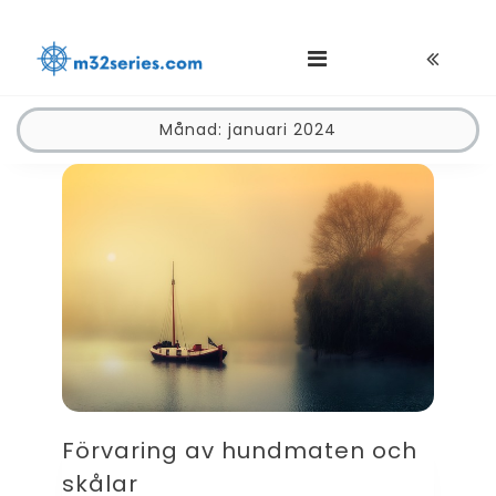
Skip
M32series.com
to
content
Månad:
januari 2024
Förvaring av hundmaten och
skålar