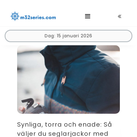
Skip
M32series.com
to
content
Dag:
15 januari 2026
M32series.com
Synliga, torra och enade: Så
väljer du seglarjackor med